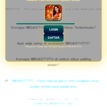
you or
one
MIGASTOTO - Situs paling gacor anti rungkad yang sudah terpercaya sejak
client, in
dulu
a single
end
Kenapa MIGASTOTO dijuluki Situs Terkemuka?
product
LOGIN
which
DAFTAR
end
Apa saja yang di sediakan MIGASTOTO?
users
Pelayanan Terbaik dan Tercepat Hanya Di MIGASTOTO!
are not
charged
for. The
Kenapa MIGASTOTO di sebut situs paling
total
aman?
price
includes
the item
price
and a
buyer
fee.
Powered By | MIGASTOTO | SEO CUPU
Contact the MIGASTOTO Team