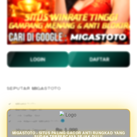
LOGIN
DAFTAR
Show More
SEPUTAR MIGASTOTO
Informasi
Included:
MIGASTOTO
Seputar
Included:
Bandar Togel 4D
MIGASTOTO
Included:
Link Daftar Slot
SELECTED
Included:
Link Alternatif MIGASTOTO
88
$
Rp 5.000
Minimal Deposit
=
MIGASTOTO - SITUS PALING GACOR ANTI RUNGKAD YANG
Use, by
SUDAH TERPERCAYA SEJAK DULU