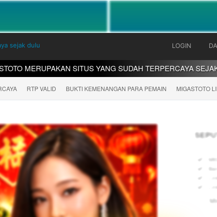
LOGIN
DA
N SITUS YANG SUDAH TERPERCAYA SEJAK LAMA DENGAN WI
RCAYA
RTP VALID
BUKTI KEMENANGAN PARA PEMAIN
MIGASTOTO LI
SEPU
Info
Inc
MI
MIG
Inc
Ba
Use, 
Inc
Lin
prod
Inc
Lin
The t
Mi
buyer