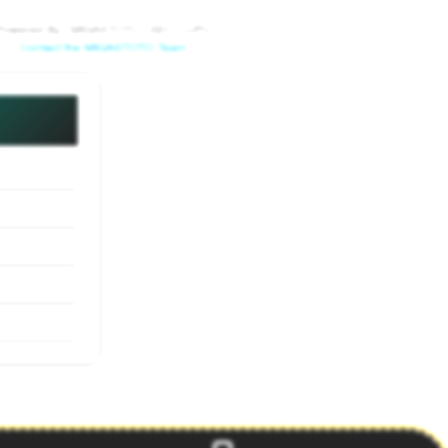
Powered By | MIGASTOTO | SEO CUPU
Contact the MIGASTOTO Team