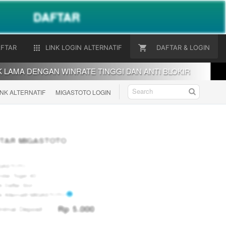
DAFTAR
FTAR
LINK LOGIN ALTERNATIF
DAFTAR & LOGIN
NRATE TINGGI DAN ANTI BLOKIR
Search
NK ALTERNATIF
MIGASTOTO LOGIN
MIGAST
TAR MIGASTOTO
88
rmasi Seputar
$
luded:
GASTOTO
ASTOTO
SELECTED
luded:
ndar Togel 4D
by you or one client, in a single end
luded:
k Daftar Slot
uct which end users
are not
charged for.
luded:
k Alternatif MIGASTOTO
otal price includes the item price and a
Rp 5.000
nimal Deposit
=
 fee.