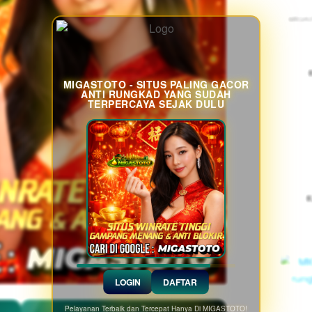
View
MIGAST
license
details
MIGASTOTO - SITUS PALING GACOR
ANTI RUNGKAD YANG SUDAH
TERPERCAYA SEJAK DULU
K
LOGIN
DAFTAR
Pelayanan Terbaik dan Tercepat Hanya Di MIGASTOTO!