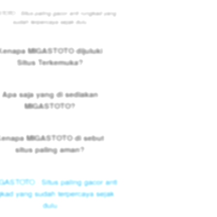
OTO - Situs paling gacor anti rungkad yang
sudah terpercaya sejak dulu
Kenapa MIGASTOTO dijuluki
Situs Terkemuka?
Apa saja yang di sediakan
MIGASTOTO?
enapa MIGASTOTO di sebut
situs paling aman?