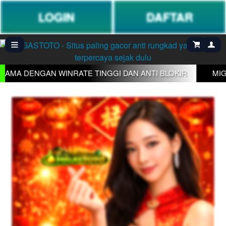
LOGIN
DAFTAR
 WINRATE TINGGI DAN ANTI BLOKIR
MIGASTOTO MER