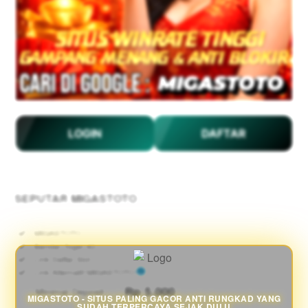
LOGIN
DAFTAR
Show More
SEPUTAR MIGASTOTO
Informasi
Included:
MIGASTOTO
Seputar
Included:
Bandar Togel 4D
MIGASTOTO
Included:
Link Daftar Slot
SELECTED
Included:
Link Alternatif MIGASTOTO
88
$
Rp 5.000
Minimal Deposit
=
MIGASTOTO - SITUS PALING GACOR ANTI RUNGKAD YANG
Use, by
SUDAH TERPERCAYA SEJAK DULU