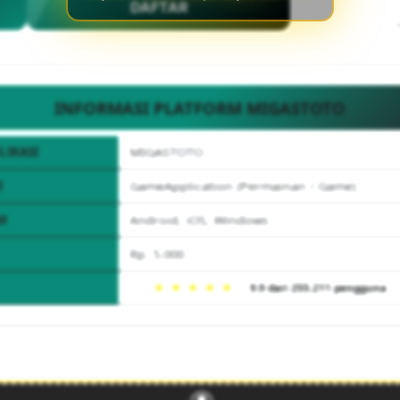
DAFTAR
INFORMASI PLATFORM MIGASTOTO
LIKASI
MIGASTOTO
I
GameApplication (Permainan / Game)
M
Android, iOS, Windows
Rp. 5.000
9.9 dari 255.211 pengguna