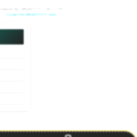
Powered By | MIGASTOTO | SEO CUPU
Contact the MIGASTOTO Team