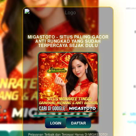
View
MIGAST
license
details
MIGASTOTO - SITUS PALING GACOR
ANTI RUNGKAD YANG SUDAH
TERPERCAYA SEJAK DULU
K
LOGIN
DAFTAR
Pelayanan Terbaik dan Tercepat Hanya Di MIGASTOTO!