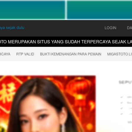
LOGIN
DA
ITUS YANG SUDAH TERPERCAYA SEJAK LAMA DENGAN WINR
RCAYA
RTP VALID
BUKTI KEMENANGAN PARA PEMAIN
MIGASTOTO LI
SEPU
Info
Inc
MI
MIG
Inc
Ba
Use, 
Inc
Lin
prod
Inc
Lin
The t
Mi
buyer