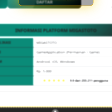
DAFTAR
INFORMASI PLATFORM MIGASTOTO
LIKASI
MIGASTOTO
I
GameApplication (Permainan / Game)
M
Android, iOS, Windows
Rp. 5.000
9.9 dari 255.211 pengguna