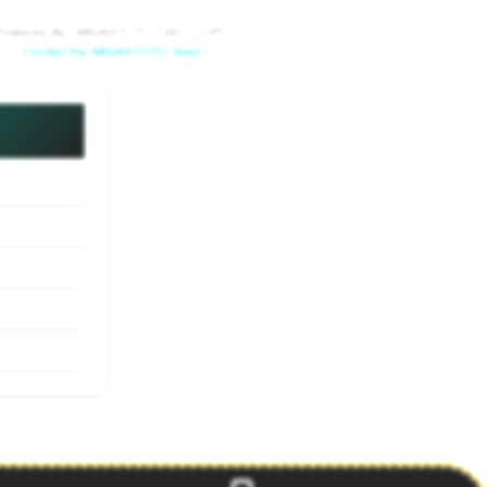
Powered By | MIGASTOTO | SEO CUPU
Contact the MIGASTOTO Team