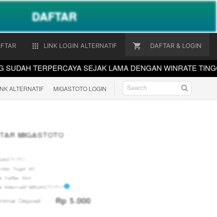
DAFTAR
FTAR
LINK LOGIN ALTERNATIF
DAFTAR & LOGIN
K LAMA DENGAN WINRATE TINGGI DAN ANTI BLOKIR
Search
NK ALTERNATIF
MIGASTOTO LOGIN
MIGAST
TAR MIGASTOTO
88
rmasi Seputar
$
luded:
GASTOTO
ASTOTO
SELECTED
luded:
ndar Togel 4D
by you or one client, in a single end
luded:
k Daftar Slot
uct which end users
are not
charged for.
luded:
k Alternatif MIGASTOTO
otal price includes the item price and a
Rp 5.000
nimal Deposit
=
 fee.