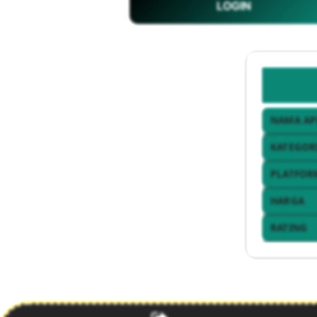
LOGIN
NAMA AP
KATEGOR
PLATFOR
HARGA
RATING