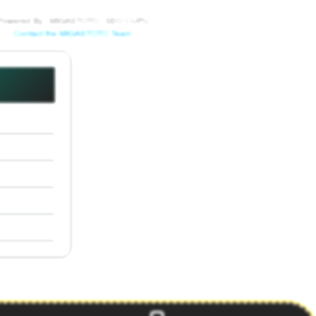
Powered By | MIGASTOTO | SEO CUPU
Contact the MIGASTOTO Team