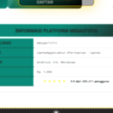
DAFTAR
INFORMASI PLATFORM MIGASTOTO
LIKASI
MIGASTOTO
I
GameApplication (Permainan / Game)
M
Android, iOS, Windows
Rp. 5.000
9.9 dari 255.211 pengguna