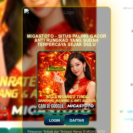
View
MIGAST
license
details
MIGASTOTO - SITUS PALING GACOR
ANTI RUNGKAD YANG SUDAH
TERPERCAYA SEJAK DULU
K
LOGIN
DAFTAR
Pelayanan Terbaik dan Tercepat Hanya Di MIGASTOTO!