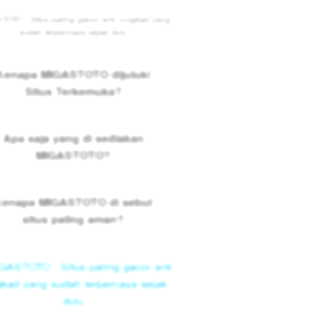
OTO - Situs paling gacor anti rungkad yang
sudah terpercaya sejak dulu
Kenapa MIGASTOTO dijuluki
Situs Terkemuka?
Apa saja yang di sediakan
MIGASTOTO?
enapa MIGASTOTO di sebut
situs paling aman?