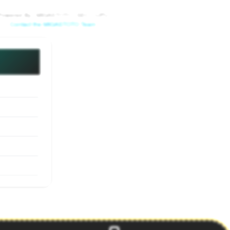
Powered By | MIGASTOTO | SEO CUPU
Contact the MIGASTOTO Team