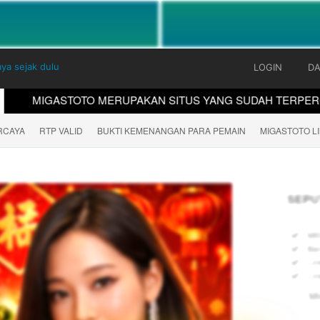
LOGIN
DA
AKAN SITUS YANG SUDAH TERPERCAYA SEJAK LAMA DENGA
RCAYA
RTP VALID
BUKTI KEMENANGAN PARA PEMAIN
MIGASTOTO LI
SEPU
Info
Inc
MI
MIG
Inc
Ba
Use, 
Inc
Lin
prod
Inc
Lin
The t
Mi
buyer