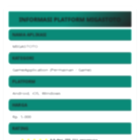
View
license
details
INFORMASI PLATFORM MIGASTOTO
NAMA APLIKASI
MIGASTOTO
KATEGORI
GameApplication (Permainan / Game)
PLATFORM
Android, iOS, Windows
HARGA
Rp. 5.000
RATING