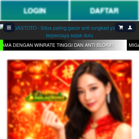
LOGIN
DAFTAR
 WINRATE TINGGI DAN ANTI BLOKIR
MIGASTOTO MER