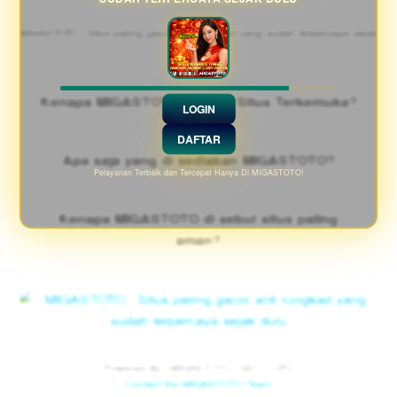
you or
one
MIGASTOTO - Situs paling gacor anti rungkad yang sudah terpercaya sejak
client, in
dulu
a single
end
Kenapa MIGASTOTO dijuluki Situs Terkemuka?
product
LOGIN
which
DAFTAR
end
Apa saja yang di sediakan MIGASTOTO?
users
Pelayanan Terbaik dan Tercepat Hanya Di MIGASTOTO!
are not
charged
for. The
Kenapa MIGASTOTO di sebut situs paling
total
aman?
price
includes
the item
price
and a
buyer
fee.
Powered By | MIGASTOTO | SEO CUPU
Contact the MIGASTOTO Team