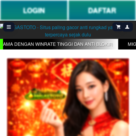
LOGIN
DAFTAR
AN WINRATE TINGGI DAN ANTI BLOKIR
MIGASTOTO M